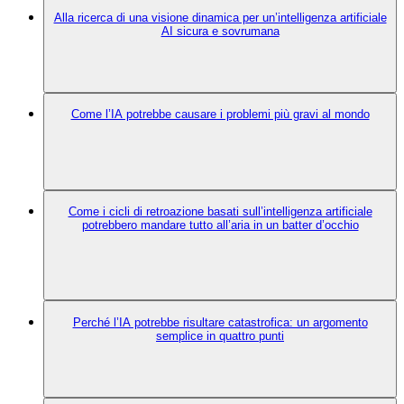
Alla ricerca di una visione dinamica per un’intelligenza artificiale
AI sicura e sovrumana
Come l’IA potrebbe causare i problemi più gravi al mondo
Come i cicli di retroazione basati sull’intelligenza artificiale
potrebbero mandare tutto all’aria in un batter d’occhio
Perché l’IA potrebbe risultare catastrofica: un argomento
semplice in quattro punti