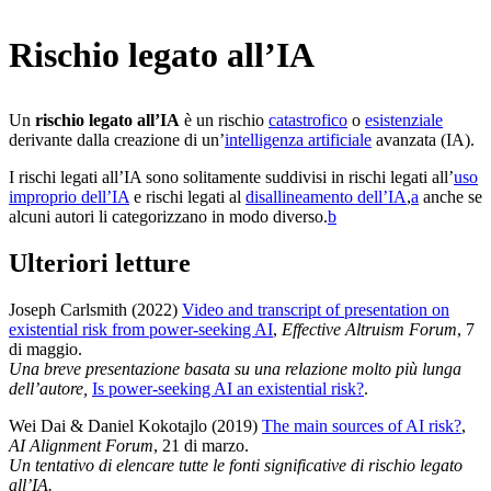
Rischio legato all’IA
Un
rischio legato all’IA
è un rischio
catastrofico
o
esistenziale
derivante dalla creazione di un’
intelligenza artificiale
avanzata (IA).
I rischi legati all’IA sono solitamente suddivisi in rischi legati all’
uso
improprio dell’IA
e rischi legati al
disallineamento dell’IA
,⁠
a
anche se
alcuni autori li categorizzano in modo diverso.⁠
b
Ulteriori letture
Joseph Carlsmith (2022)
Video and transcript of presentation on
existential risk from power-seeking AI
,
Effective Altruism Forum
, 7
di maggio
.
Una breve presentazione basata su una relazione molto più lunga
dell’autore,
Is power-seeking AI an existential risk?
.
Wei Dai & Daniel Kokotajlo (2019)
The main sources of AI risk?
,
AI Alignment Forum
, 21 di marzo
.
Un tentativo di elencare tutte le fonti significative di rischio legato
all’IA.