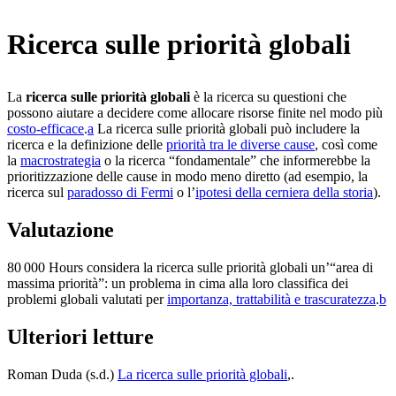
Ricerca sulle priorità globali
La
ricerca sulle priorità globali
è la ricerca su questioni che
possono aiutare a decidere come allocare risorse finite nel modo più
costo-efficace
.⁠
a
La ricerca sulle priorità globali può includere la
ricerca e la definizione delle
priorità tra le diverse cause
, così come
la
macrostrategia
o la ricerca “fondamentale” che informerebbe la
prioritizzazione delle cause in modo meno diretto (ad esempio, la
ricerca sul
paradosso di Fermi
o l’
ipotesi della cerniera della storia
).
Valutazione
80 000 Hours considera la ricerca sulle priorità globali un’“area di
massima priorità”: un problema in cima alla loro classifica dei
problemi globali valutati per
importanza, trattabilità e trascuratezza
.⁠
b
Ulteriori letture
Roman Duda (s.d.)
La ricerca sulle priorità globali
,
.