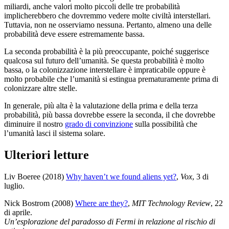
miliardi, anche valori molto piccoli delle tre probabilità
implicherebbero che dovremmo vedere molte civiltà interstellari.
Tuttavia, non ne osserviamo nessuna. Pertanto, almeno una delle
probabilità deve essere estremamente bassa.
La seconda probabilità è la più preoccupante, poiché suggerisce
qualcosa sul futuro dell’umanità. Se questa probabilità è molto
bassa, o la colonizzazione interstellare è impraticabile oppure è
molto probabile che l’umanità si estingua prematuramente prima di
colonizzare altre stelle.
In generale, più alta è la valutazione della prima e della terza
probabilità, più bassa dovrebbe essere la seconda, il che dovrebbe
diminuire il nostro
grado di convinzione
sulla possibilità che
l’umanità lasci il sistema solare.
Ulteriori letture
Liv Boeree (2018)
Why haven’t we found aliens yet?
,
Vox
, 3 di
luglio
.
Nick Bostrom (2008)
Where are they?
,
MIT Technology Review
, 22
di aprile
.
Un’esplorazione del paradosso di Fermi in relazione al rischio di