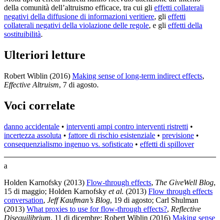
della comunità dell’altruismo efficace, tra cui gli
effetti collaterali
negativi della diffusione di informazioni veritiere
, gli
effetti
collaterali negativi della violazione delle regole
, e gli
effetti della
sostituibilità
.
Ulteriori letture
Robert Wiblin (2016)
Making sense of long-term indirect effects
,
Effective Altruism
, 7 di agosto
.
Voci correlate
danno accidentale
•
interventi ampi contro interventi ristretti
•
incertezza assoluta
•
fattore di rischio esistenziale
•
previsione
•
consequenzialismo ingenuo vs. sofisticato
•
effetti di spillover
a
Holden Karnofsky (2013)
Flow-through effects
,
The GiveWell Blog
,
15 di maggio
;
Holden Karnofsky
et al.
(2013)
Flow through effects
conversation
,
Jeff Kaufman’s Blog
, 19 di agosto
;
Carl Shulman
(2013)
What proxies to use for flow-through effects?
,
Reflective
Disequilibrium
, 11 di dicembre
;
Robert Wiblin (2016)
Making sense