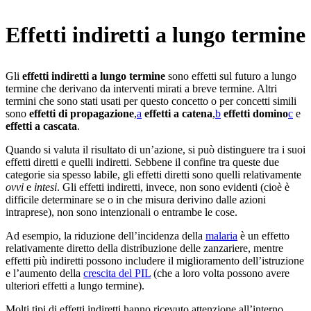
Effetti indiretti a lungo termine
Gli
effetti indiretti a lungo termine
sono effetti sul futuro a lungo
termine che derivano da interventi mirati a breve termine. Altri
termini che sono stati usati per questo concetto o per concetti simili
sono
effetti di propagazione
,⁠
a
effetti a catena
,⁠
b
effetti domino
c
e
effetti a cascata
.
Quando si valuta il risultato di un’azione, si può distinguere tra i suoi
effetti diretti e quelli indiretti. Sebbene il confine tra queste due
categorie sia spesso labile, gli effetti diretti sono quelli relativamente
ovvi
e
intesi
. Gli effetti indiretti, invece, non sono evidenti (cioè è
difficile determinare se o in che misura derivino dalle azioni
intraprese), non sono intenzionali o entrambe le cose.
Ad esempio, la riduzione dell’incidenza della
malaria
è un effetto
relativamente diretto della distribuzione delle zanzariere, mentre
effetti più indiretti possono includere il miglioramento dell’istruzione
e l’aumento della
crescita del PIL
(che a loro volta possono avere
ulteriori effetti a lungo termine).
Molti tipi di effetti indiretti hanno ricevuto attenzione all’interno