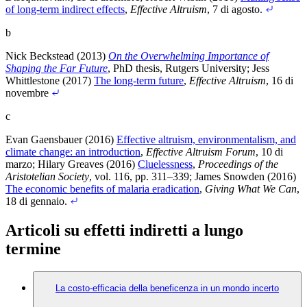
of long-term indirect effects
,
Effective Altruism
, 7 di agosto
.
b
Nick Beckstead (2013)
On the Overwhelming Importance of
Shaping the Far Future
, PhD thesis, Rutgers University
;
Jess
Whittlestone (2017)
The long-term future
,
Effective Altruism
, 16 di
novembre
c
Evan Gaensbauer (2016)
Effective altruism, environmentalism, and
climate change: an introduction
,
Effective Altruism Forum
, 10 di
marzo
;
Hilary Greaves (2016)
Cluelessness
,
Proceedings of the
Aristotelian Society
, vol. 116, pp. 311–339
;
James Snowden (2016)
The economic benefits of malaria eradication
,
Giving What We Can
,
18 di gennaio
.
Articoli su effetti indiretti a lungo
termine
La costo-efficacia della beneficenza in un mondo incerto