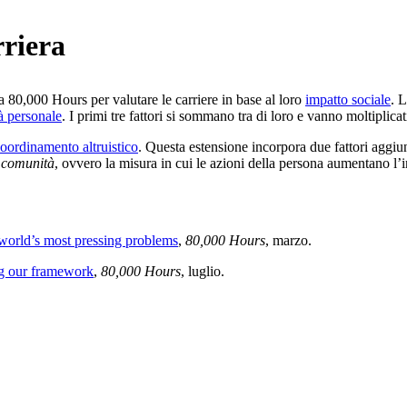
rriera
 80,000 Hours per valutare le carriere in base al loro
impatto sociale
. 
à personale
. I primi tre fattori si sommano tra di loro e vanno moltiplicati
oordinamento altruistico
. Questa estensione incorpora due fattori aggiu
i comunità
, ovvero la misura in cui le azioni della persona aumentano l’i
 world’s most pressing problems
,
80,000 Hours
, marzo
.
ng our framework
,
80,000 Hours
, luglio
.