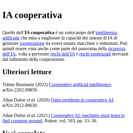
IA cooperativa
Quello dell’
IA cooperativa
è un sottocampo dell’
intelligenza
artificiale
che mira a migliorare la capacità dei sistemi di IA di
generare
cooperazione
tra esseri umani, macchine e istituzioni. Può
quindi essere vista anche come parte del panorama della
sicurezza
dell’IA
, volta a prevenire
rischi dell’IA
e
rischi esistenziali
derivanti
dal fallimento della cooperazione.
Ulteriori letture
Tobias Baumann (2022)
Cooperative artificial intelligence
,
arXiv:2202.09859
.
Allan Dafoe
et al.
(2020)
Open problems in cooperative AI
,
arXiv:2012.08630
.
Allan Dafoe
et al.
(2021)
Cooperative AI: machines must learn to
find common ground
,
Nature
, vol. 593, pp. 33–36
.