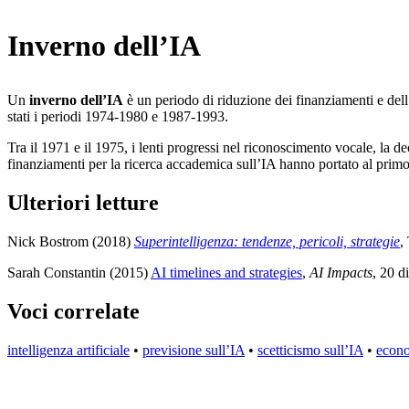
Inverno dell’IA
Un
inverno dell’IA
è un periodo di riduzione dei finanziamenti e dell’
stati i periodi 1974-1980 e 1987-1993.
Tra il 1971 e il 1975, i lenti progressi nel riconoscimento vocale, la d
finanziamenti per la ricerca accademica sull’IA hanno portato al primo
Ulteriori letture
Nick Bostrom (2018)
Superintelligenza: tendenze, pericoli, strategie
,
Sarah Constantin (2015)
AI timelines and strategies
,
AI Impacts
, 20 d
Voci correlate
intelligenza artificiale
•
previsione sull’IA
•
scetticismo sull’IA
•
econom