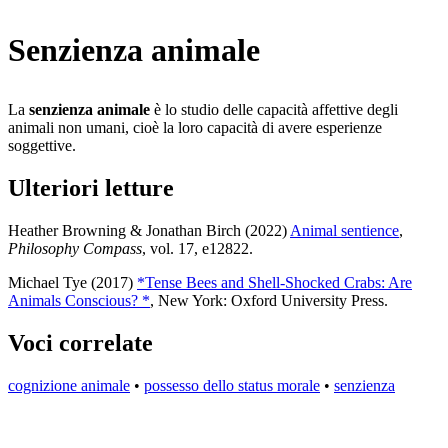
Senzienza animale
La
senzienza animale
è lo studio delle capacità affettive degli
animali non umani, cioè la loro capacità di avere esperienze
soggettive.
Ulteriori letture
Heather Browning & Jonathan Birch (2022)
Animal sentience
,
Philosophy Compass
, vol. 17, e12822
.
Michael Tye (2017)
*Tense Bees and Shell-Shocked Crabs: Are
Animals Conscious? *
, New York: Oxford University Press
.
Voci correlate
cognizione animale
•
possesso dello status morale
•
senzienza