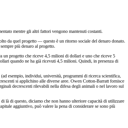
tato mentre gli altri fattori vengono mantenuti costanti.
olto da quel progetto — questo è un ritorno sociale del denaro donato.
 sempre più denaro al progetto.
 un progetto che riceve 4,5 milioni di dollari e uno che riceve 5
ollari quando ne ha già ricevuti 4,5 milioni. Quindi, in presenza di
 (ad esempio, individui, università, programmi di ricerca scientifica,
ecrescenti si applichino alle diverse aree. Owen Cotton-Barratt fornisce
ali decrescenti rilevabili nella difesa degli animali o nel lavoro sul
 di là di questo, diciamo che non hanno ulteriore capacità di utilizzare
 capitale aggiuntivo, può valere la pena di considerare se sono più