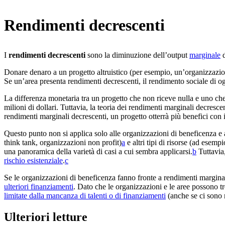
Rendimenti decrescenti
I
rendimenti decrescenti
sono la diminuzione dell’output
marginale
d
Donare denaro a un progetto altruistico (per esempio, un’organizzazion
Se un’area presenta rendimenti decrescenti, il rendimento sociale di
La differenza monetaria tra un progetto che non riceve nulla e uno che
milioni di dollari. Tuttavia, la teoria dei rendimenti marginali decres
rendimenti marginali decrescenti, un progetto otterrà più benefici con i
Questo punto non si applica solo alle organizzazioni di beneficenza e a
think tank, organizzazioni non profit)⁠
a
e altri tipi di risorse (ad esem
una panoramica della varietà di casi a cui sembra applicarsi.⁠
b
Tuttavia,
rischio esistenziale
.⁠
c
Se le organizzazioni di beneficenza fanno fronte a rendimenti marginali 
ulteriori finanziamenti
. Dato che le organizzazioni e le aree possono tr
limitate dalla mancanza di talenti o di finanziamenti
(anche se ci sono m
Ulteriori letture