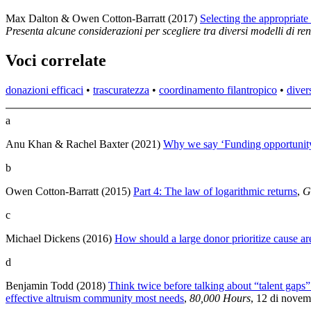
Max Dalton & Owen Cotton-Barratt (2017)
Selecting the appropriate
Presenta alcune considerazioni per scegliere tra diversi modelli di re
Voci correlate
donazioni efficaci
•
trascuratezza
•
coordinamento filantropico
•
diver
a
Anu Khan & Rachel Baxter (2021)
Why we say ‘Funding opportunity’
b
Owen Cotton-Barratt (2015)
Part 4: The law of logarithmic returns
,
G
c
Michael Dickens (2016)
How should a large donor prioritize cause ar
d
Benjamin Todd (2018)
Think twice before talking about “talent gaps
effective altruism community most needs
,
80,000 Hours
, 12 di novem