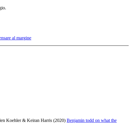
gio
.
ensare al margine
en Koehler & Keiran Harris (2020)
Benjamin todd on what the