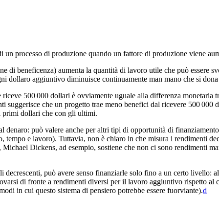
i un processo di produzione quando un fattore di produzione viene aumen
e di beneficenza) aumenta la quantità di lavoro utile che può essere sv
 ogni dollaro aggiuntivo diminuisce continuamente man mano che si dona
 riceve 500 000 dollari è ovviamente uguale alla differenza monetaria tra
centi suggerisce che un progetto trae meno benefici dal ricevere 500 000 d
 primi dollari che con gli ultimi.
l denaro: può valere anche per altri tipi di opportunità di finanziamento
pio, tempo e lavoro). Tuttavia, non è chiaro in che misura i rendimenti d
 Michael Dickens, ad esempio, sostiene che non ci sono rendimenti margin
decrescenti, può avere senso finanziarle solo fino a un certo livello: al
ovarsi di fronte a rendimenti diversi per il lavoro aggiuntivo rispetto al
odi in cui questo sistema di pensiero potrebbe essere fuorviante).⁠
d