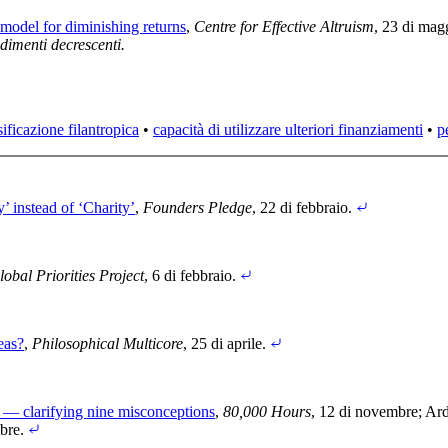
 model for diminishing returns
,
Centre for Effective Altruism
, 23 di mag
ndimenti decrescenti.
sificazione filantropica
•
capacità di utilizzare ulteriori finanziamenti
•
p
 instead of ‘Charity’
,
Founders Pledge
, 22 di febbraio
.
lobal Priorities Project
, 6 di febbraio
.
eas?
,
Philosophical Multicore
, 25 di aprile
.
” — clarifying nine misconceptions
,
80,000 Hours
, 12 di novembre
;
Ard
bre
.