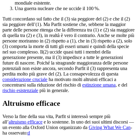
mondiale esistente.
Una guerra nucleare che ne uccide il 100 %.
Tutti concordano sul fatto che il (3) sia peggiore del (2) e che il (2)
sia peggiore dell’(1). Ma Parfit sostiene che, sebbene la maggior
parte delle persone ritenga che la differenza tra (1) e (2) sia maggiore
di quella tra (2) e (3), in realtà è vero il contrario. Anche se molte più
persone moriranno in (2) rispetto a (1), che in (3) rispetto a (2), solo
(3) comporta la morte di tutti gli esseri umani e quindi della specie
nel suo complesso. Il(2) uccide quasi tutti i membri della
generazione presente, ma il (3) impedisce a tutte le generazioni
future di nascere. Poiché la stragrande maggioranza delle persone
potenziali non esiste ancora, secondo Parfit il (3) rappresenta una
perdita molto più grave del (2). La consapevolezza di questa
considerazione cruciale
ha motivato molti altruisti efficaci a
concentrarsi sulla riduzione del rischio di
estinzione umana
, e del
rischio esistenziale
più in generale.
Altruismo efficace
Verso la fine della sua vita, Parfit si interessò sempre più
all’
altruismo efficace
e lo sostenne. In uno dei suoi ultimi discorsi —
un evento alla Oxford Union organizzato da
Giving What We Can
-
ha osservato:⁠
d