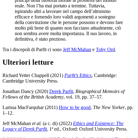
principi della filosofia morale ai problemi del mondo
reale. Non l’ha mai portato a termine. Tuttavia,
ispirando altri a lavorare nel campo dell’altruismo
efficace e fornendo loro validi argomenti a sostegno
della convinzione che le persone possono e devono fare
molto più bene di quanto non facciano attualmente, ciò
non sembra avere molta importanza. Il suo lavoro, in
definitiva, è stato prezioso.
Tra i discepoli di Parfit ci sono
Jeff McMahan
e
Toby Ord
.
Ulteriori letture
Richard Yetter Chappell (2021)
Parfit’s Ethics
, Cambridge:
Cambridge University Press
.
Jonathan Dancy (2020)
Derek Parfit
,
Biographical Memoirs of
Fellows of the British Academy
, vol. 19, pp. 37–57
.
Larissa MacFarquhar (2011)
How to be good
,
The New Yorker
, pp.
1–12
.
Jeff McMahan
et al.
(a c. di) (2022)
Ethics and Existence: The
Legacy of Derek Parfit
, 1ª ed., Oxford: Oxford University Press
.