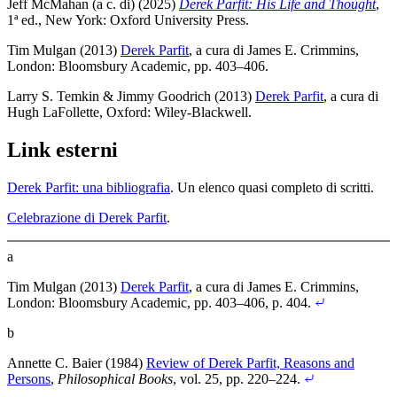
Jeff McMahan (a c. di) (2025)
Derek Parfit: His Life and Thought
,
1ª ed., New York: Oxford University Press
.
Tim Mulgan (2013)
Derek Parfit
, a cura di James E. Crimmins,
London: Bloomsbury Academic, pp. 403–406
.
Larry S. Temkin & Jimmy Goodrich (2013)
Derek Parfit
, a cura di
Hugh LaFollette, Oxford: Wiley-Blackwell
.
Link esterni
Derek Parfit: una bibliografia
. Un elenco quasi completo di scritti.
Celebrazione di Derek Parfit
.
a
Tim Mulgan (2013)
Derek Parfit
, a cura di James E. Crimmins,
London: Bloomsbury Academic, pp. 403–406
, p. 404
.
b
Annette C. Baier (1984)
Review of Derek Parfit, Reasons and
Persons
,
Philosophical Books
, vol. 25, pp. 220–224
.