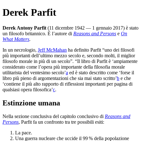
Derek Parfit
Derek Antony Parfit
(11 dicembre 1942 — 1 gennaio 2017) è stato
un filosofo britannico. È l’autore di
Reasons and Persons
e
On
What Matters
.
In un necrologio,
Jeff McMahan
ha definito Parfit “uno dei filosofi
più importanti dell’ultimo mezzo secolo e, secondo molti, il miglior
filosofo morale in più di un secolo”. “Il libro di Parfit è ‘ampiamente
considerato come l’opera più importante della filosofia morale
utilitarista del ventesimo secolo’⁠
a
ed è stato descritto come ‘forse il
libro più pieno di argomentazioni che sia mai stato scritto’⁠
b
e che
‘contiene il più alto rapporto di riflessioni importanti per pagina di
qualsiasi opera filosofica’⁠
c
.
Estinzione umana
Nella sezione conclusiva del capitolo conclusivo di
Reasons and
Persons
, Parfit fa un confronto tra tre possibili esiti:
La pace.
Una guerra nucleare che uccide il 99 % della popolazione