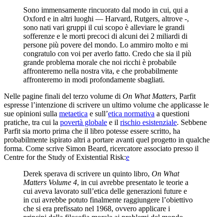
Sono immensamente rincuorato dal modo in cui, qui a
Oxford e in altri luoghi — Harvard, Rutgers, altrove -,
sono nati vari gruppi il cui scopo è alleviare le grandi
sofferenze e le morti precoci di alcuni dei 2 miliardi di
persone più povere del mondo. Lo ammiro molto e mi
congratulo con voi per averlo fatto. Credo che sia il più
grande problema morale che noi ricchi è probabile
affronteremo nella nostra vita, e che probabilmente
affronteremo in modi profondamente sbagliati.
Nelle pagine finali del terzo volume di
On What Matters
, Parfit
espresse l’intenzione di scrivere un ultimo volume che applicasse le
sue opinioni sulla
metaetica
e sull’
etica normativa
a questioni
pratiche, tra cui la
povertà globale
e il
rischio esistenziale
. Sebbene
Parfit sia morto prima che il libro potesse essere scritto, ha
probabilmente ispirato altri a portare avanti quel progetto in qualche
forma. Come scrive Simon Beard, ricercatore associato presso il
Centre for the Study of Existential Risk:⁠
e
Derek sperava di scrivere un quinto libro,
On What
Matters Volume 4
, in cui avrebbe presentato le teorie a
cui aveva lavorato sull’etica delle generazioni future e
in cui avrebbe potuto finalmente raggiungere l’obiettivo
che si era prefissato nel 1968, ovvero applicare i