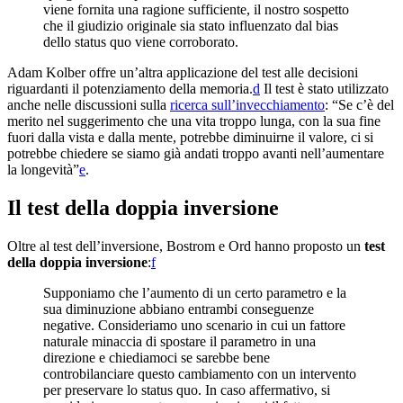
viene fornita una ragione sufficiente, il nostro sospetto
che il giudizio originale sia stato influenzato dal bias
dello status quo viene corroborato.
Adam Kolber offre un’altra applicazione del test alle decisioni
riguardanti il potenziamento della memoria.⁠
d
Il test è stato utilizzato
anche nelle discussioni sulla
ricerca sull’invecchiamento
: “Se c’è del
merito nel suggerimento che una vita troppo lunga, con la sua fine
fuori dalla vista e dalla mente, potrebbe diminuirne il valore, ci si
potrebbe chiedere se siamo già andati troppo avanti nell’aumentare
la longevità”⁠
e
.
Il test della doppia inversione
Oltre al test dell’inversione, Bostrom e Ord hanno proposto un
test
della doppia inversione
:⁠
f
Supponiamo che l’aumento di un certo parametro e la
sua diminuzione abbiano entrambi conseguenze
negative. Consideriamo uno scenario in cui un fattore
naturale minaccia di spostare il parametro in una
direzione e chiediamoci se sarebbe bene
controbilanciare questo cambiamento con un intervento
per preservare lo status quo. In caso affermativo, si