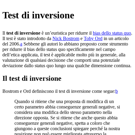
Test di inversione
Il
test di inversione
è un’euristica per ridurre il
bias dello status quo
.
Il test è stato introdotto da
Nick Bostrom
e
Toby Ord
in un articolo
del 2006.⁠
a
Sebbene gli autori lo abbiano proposto come strumento
per ridurre il bias dello status quo specificamente nel campo
dell’etica applicata, il test è applicabile molto più in generale, alla
valutazione di qualsiasi decisione che comporti una potenziale
deviazione dallo status quo lungo una qualche dimensione continua.
Il test di inversione
Bostrom e Ord definiscono il test di inversione come segue:⁠
b
Quando si ritiene che una proposta di modifica di un
certo parametro abbia conseguenze generali negative, si
considera una modifica dello stesso parametro nella
direzione opposta. Se si ritiene che anche questo abbia
conseguenze generali negative, spetta a coloro che
giungono a queste conclusioni spiegare perché la nostra
posizione non può essere migliorata attraverso la