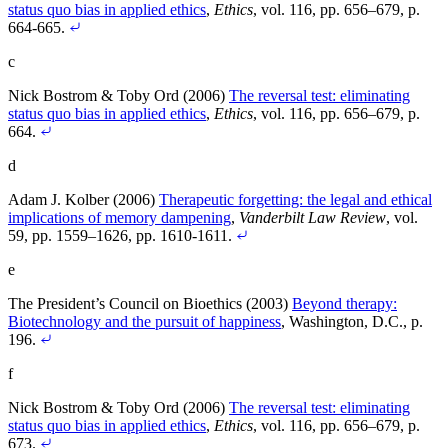
status quo bias in applied ethics
,
Ethics
, vol. 116, pp. 656–679
, p.
664-665
.
c
Nick Bostrom & Toby Ord (2006)
The reversal test: eliminating
status quo bias in applied ethics
,
Ethics
, vol. 116, pp. 656–679
, p.
664
.
d
Adam J. Kolber (2006)
Therapeutic forgetting: the legal and ethical
implications of memory dampening
,
Vanderbilt Law Review
, vol.
59, pp. 1559–1626
, pp. 1610-1611
.
e
The President’s Council on Bioethics (2003)
Beyond therapy:
Biotechnology and the pursuit of happiness
, Washington, D.C.
, p.
196
.
f
Nick Bostrom & Toby Ord (2006)
The reversal test: eliminating
status quo bias in applied ethics
,
Ethics
, vol. 116, pp. 656–679
, p.
673
.