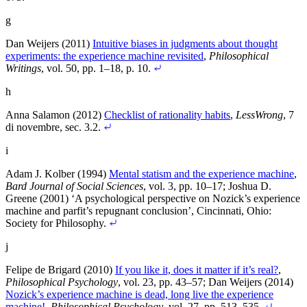
g
Dan Weijers (2011)
Intuitive biases in judgments about thought
experiments: the experience machine revisited
,
Philosophical
Writings
, vol. 50, pp. 1–18
, p. 10
.
h
Anna Salamon (2012)
Checklist of rationality habits
,
LessWrong
, 7
di novembre
, sec. 3.2
.
i
Adam J. Kolber (1994)
Mental statism and the experience machine
,
Bard Journal of Social Sciences
, vol. 3, pp. 10–17
;
Joshua D.
Greene (2001) ‘A psychological perspective on Nozick’s experience
machine and parfit’s repugnant conclusion’, Cincinnati, Ohio:
Society for Philosophy
.
j
Felipe de Brigard (2010)
If you like it, does it matter if it’s real?
,
Philosophical Psychology
, vol. 23, pp. 43–57
;
Dan Weijers (2014)
Nozick’s experience machine is dead, long live the experience
machine!
,
Philosophical Psychology
, vol. 27, pp. 513–535
.