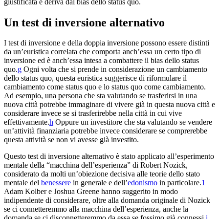
giustificata e deriva dal bias dello status quo.
Un test di inversione alternativo
I test di inversione e della doppia inversione possono essere distinti
da un’euristica correlata che comporta anch’essa un certo tipo di
inversione ed è anch’essa intesa a combattere il bias dello status
quo.⁠
g
Ogni volta che si prende in considerazione un cambiamento
dello status quo, questa euristica suggerisce di riformulare il
cambiamento come status quo e lo status quo come cambiamento.
Ad esempio, una persona che sta valutando se trasferirsi in una
nuova città potrebbe immaginare di vivere già in questa nuova città e
considerare invece se si trasferirebbe nella città in cui vive
effettivamente.⁠
h
Oppure un investitore che sta valutando se vendere
un’attività finanziaria potrebbe invece considerare se comprerebbe
questa attività se non vi avesse già investito.
Questo test di inversione alternativo è stato applicato all’esperimento
mentale della “macchina dell’esperienza” di Robert Nozick,
considerato da molti un’obiezione decisiva alle teorie dello stato
mentale del
benessere
in generale e dell’
edonismo
in particolare.⁠
1
Adam Kolber e Joshua Greene hanno suggerito in modo
indipendente di considerare, oltre alla domanda originale di Nozick
se ci connetteremmo alla macchina dell’esperienza, anche la
domanda se ci disconnetteremmo da essa se fossimo già connessi.⁠
i