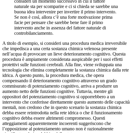
consideri un momento successivo in cui il fattore
naturale sta per scomparire e ci si chieda se sarebbe una
buona idea intervenire per invertire il primo intervento.
Se non è così, allora c’è una forte motivazione prima
facie per pensare che sarebbe bene fare il primo
intervento anche in assenza del fattore naturale di
controbilanciamento.
A titolo di esempio, si consideri una procedura medica irreversibile
che impedisca a una certa sostanza chimica velenosa presente
nell’acqua di provocare un lieve deterioramento cognitivo. Questa
procedura è ampiamente considerata auspicabile per i suoi effetti
protettivi sulle funzioni cerebrali. Alla fine, viene sviluppata una
tecnologia che elimina completamente la sostanza chimica dalla rete
idrica. A questo punto, la procedura medica, che opera
compensando il deterioramento cognitivo attraverso un grado
commisurato di potenziamento cognitivo, arriva a produrre un
aumento netto delle funzioni cognitive. Tuttavia, mentre gli
oppositori del potenziamento cognitivo si opporrebbero a un
intervento che conferisse direttamente questo aumento delle capacità
mentali, non credono che in questo scenario la sostanza chimica
debba essere reintrodotta nella rete idrica o che il funzionamento
cognitivo debba essere altrimenti compromesso. Questi
atteggiamenti apparentemente incoerenti suggeriscono che
l’opposizione al potenziamento umano non è razionalmente