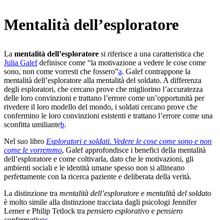
Mentalità dell’esploratore
La
mentalità dell’esploratore
si riferisce a una caratteristica che
Julia Galef
definisce come “la motivazione a vedere le cose come
sono, non come vorresti che fossero”⁠
a
. Galef contrappone la
mentalità dell’esploratore alla mentalità del soldato. A differenza
degli esploratori, che cercano prove che migliorino l’accuratezza
delle loro convinzioni e trattano l’errore come un’opportunità per
rivedere il loro modello del mondo, i soldati cercano prove che
confermino le loro convinzioni esistenti e trattano l’errore come una
sconfitta umiliante⁠
b
.
Nel suo libro
Esploratori e soldati. Vedere le cose come sono e non
come le vorremmo
, Galef approfondisce i benefici della mentalità
dell’esploratore e come coltivarla, dato che le motivazioni, gli
ambienti sociali e le identità umane spesso non si allineano
perfettamente con la ricerca paziente e deliberata della verità.
La distinzione tra
mentalità dell’esploratore
e
mentalità del soldato
è molto simile alla distinzione tracciata dagli psicologi Jennifer
Lerner e Philip Tetlock tra
pensiero esplorativo
e
pensiero
confermativo
c
.