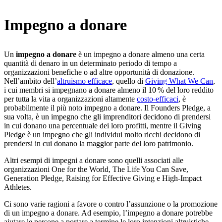
Impegno a donare
Un
impegno a donare
è un impegno a donare almeno una certa
quantità di denaro in un determinato periodo di tempo a
organizzazioni benefiche o ad altre opportunità di donazione.
Nell’ambito dell’
altruismo efficace
, quello di
Giving What We Can
,
i cui membri si impegnano a donare almeno il 10 % del loro reddito
per tutta la vita a organizzazioni altamente
costo-efficaci
, è
probabilmente il più noto impegno a donare. Il Founders Pledge, a
sua volta, è un impegno che gli imprenditori decidono di prendersi
in cui donano una percentuale dei loro profitti, mentre il Giving
Pledge è un impegno che gli individui molto ricchi decidono di
prendersi in cui donano la maggior parte del loro patrimonio.
Altri esempi di impegni a donare sono quelli associati alle
organizzazioni One for the World, The Life You Can Save,
Generation Pledge, Raising for Effective Giving e High-Impact
Athletes.
Ci sono varie ragioni a favore o contro l’assunzione o la promozione
di un impegno a donare. Ad esempio, l’impegno a donare potrebbe
aiutare le persone a portare a termine le loro intenzioni altruistiche,