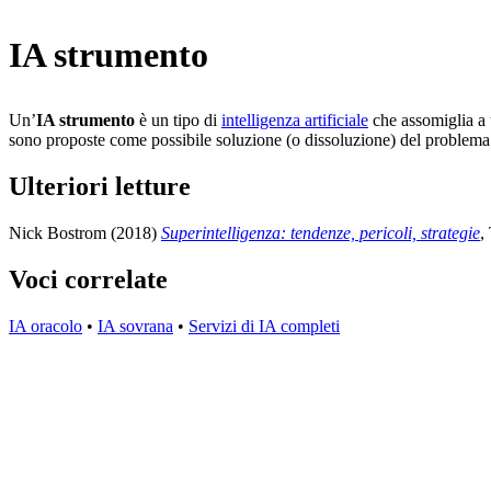
IA strumento
Un’
IA strumento
è un tipo di
intelligenza artificiale
che assomiglia a 
sono proposte come possibile soluzione (o dissoluzione) del problema 
Ulteriori letture
Nick Bostrom (2018)
Superintelligenza: tendenze, pericoli, strategie
,
Voci correlate
IA oracolo
•
IA sovrana
•
Servizi di IA completi