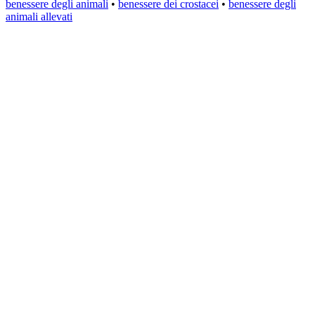
benessere degli animali
•
benessere dei crostacei
•
benessere degli
animali allevati