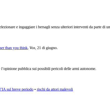
elezionare e ingaggiare i bersagli senza ulteriori interventi da parte di 
oser than you think
,
Vox
, 21 di giugno
.
 l’opinione pubblica sui possibili pericoli delle armi autonome.
ll’IA sul breve periodo
•
rischi da attori malevoli