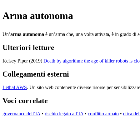
Arma autonoma
Un’
arma autonoma
è un’arma che, una volta attivata, è in grado di s
Ulteriori letture
Kelsey Piper (2019)
Death by algorithm: the age of killer robots is cl
Collegamenti esterni
Lethal AWS
. Un sito web contenente diverse risorse per sensibilizzare
Voci correlate
governance dell’IA
•
rischio legato all’IA
•
conflitto armato
•
etica de