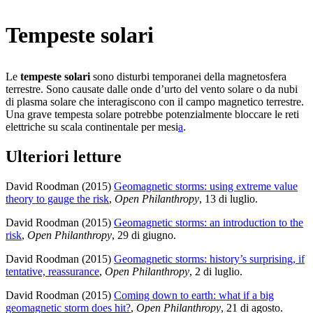
Tempeste solari
Le
tempeste solari
sono disturbi temporanei della magnetosfera
terrestre. Sono causate dalle onde d’urto del vento solare o da nubi
di plasma solare che interagiscono con il campo magnetico terrestre.
Una grave tempesta solare potrebbe potenzialmente bloccare le reti
elettriche su scala continentale per mesi⁠
a
.
Ulteriori letture
David Roodman (2015)
Geomagnetic storms: using extreme value
theory to gauge the risk
,
Open Philanthropy
, 13 di luglio
.
David Roodman (2015)
Geomagnetic storms: an introduction to the
risk
,
Open Philanthropy
, 29 di giugno
.
David Roodman (2015)
Geomagnetic storms: history’s surprising, if
tentative, reassurance
,
Open Philanthropy
, 2 di luglio
.
David Roodman (2015)
Coming down to earth: what if a big
geomagnetic storm does hit?
,
Open Philanthropy
, 21 di agosto
.