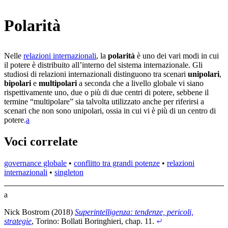
Polarità
Nelle
relazioni internazionali
, la
polarità
è uno dei vari modi in cui
il potere è distribuito all’interno del sistema internazionale. Gli
studiosi di relazioni internazionali distinguono tra scenari
unipolari
,
bipolari
e
multipolari
a seconda che a livello globale vi siano
rispettivamente uno, due o più di due centri di potere, sebbene il
termine “multipolare” sia talvolta utilizzato anche per riferirsi a
scenari che non sono unipolari, ossia in cui vi è più di un centro di
potere.⁠
a
Voci correlate
governance globale
•
conflitto tra grandi potenze
•
relazioni
internazionali
•
singleton
a
Nick Bostrom (2018)
Superintelligenza: tendenze, pericoli,
strategie
, Torino: Bollati Boringhieri
, chap. 11
.