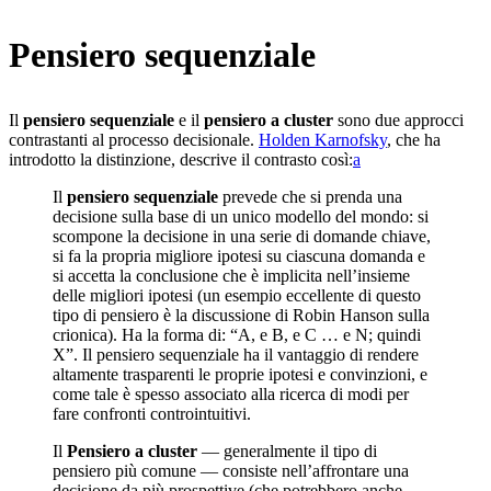
Pensiero sequenziale
Il
pensiero sequenziale
e il
pensiero a cluster
sono due approcci
contrastanti al processo decisionale.
Holden Karnofsky
, che ha
introdotto la distinzione, descrive il contrasto così:⁠
a
Il
pensiero sequenziale
prevede che si prenda una
decisione sulla base di un unico modello del mondo: si
scompone la decisione in una serie di domande chiave,
si fa la propria migliore ipotesi su ciascuna domanda e
si accetta la conclusione che è implicita nell’insieme
delle migliori ipotesi (un esempio eccellente di questo
tipo di pensiero è la discussione di Robin Hanson sulla
crionica). Ha la forma di: “A, e B, e C … e N; quindi
X”. Il pensiero sequenziale ha il vantaggio di rendere
altamente trasparenti le proprie ipotesi e convinzioni, e
come tale è spesso associato alla ricerca di modi per
fare confronti controintuitivi.
Il
Pensiero a cluster
— generalmente il tipo di
pensiero più comune — consiste nell’affrontare una
decisione da più prospettive (che potrebbero anche