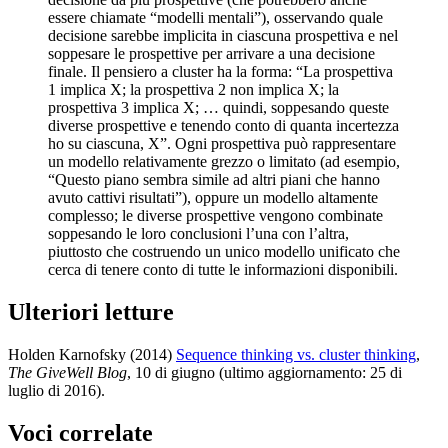
essere chiamate “modelli mentali”), osservando quale
decisione sarebbe implicita in ciascuna prospettiva e nel
soppesare le prospettive per arrivare a una decisione
finale. Il pensiero a cluster ha la forma: “La prospettiva
1 implica X; la prospettiva 2 non implica X; la
prospettiva 3 implica X; … quindi, soppesando queste
diverse prospettive e tenendo conto di quanta incertezza
ho su ciascuna, X”. Ogni prospettiva può rappresentare
un modello relativamente grezzo o limitato (ad esempio,
“Questo piano sembra simile ad altri piani che hanno
avuto cattivi risultati”), oppure un modello altamente
complesso; le diverse prospettive vengono combinate
soppesando le loro conclusioni l’una con l’altra,
piuttosto che costruendo un unico modello unificato che
cerca di tenere conto di tutte le informazioni disponibili.
Ulteriori letture
Holden Karnofsky (2014)
Sequence thinking vs. cluster thinking
,
The GiveWell Blog
, 10 di giugno (ultimo aggiornamento: 25 di
luglio di 2016)
.
Voci correlate