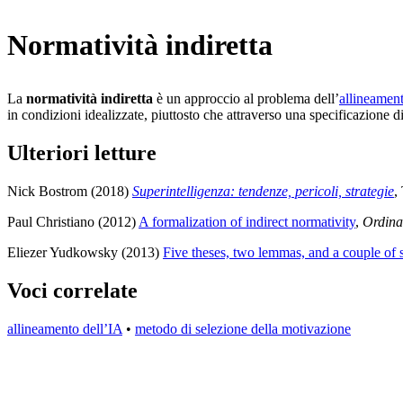
Normatività indiretta
La
normatività indiretta
è un approccio al problema dell’
allineament
in condizioni idealizzate, piuttosto che attraverso una specificazione di
Ulteriori letture
Nick Bostrom (2018)
Superintelligenza: tendenze, pericoli, strategie
,
Paul Christiano (2012)
A formalization of indirect normativity
,
Ordina
Eliezer Yudkowsky (2013)
Five theses, two lemmas, and a couple of s
Voci correlate
allineamento dell’IA
•
metodo di selezione della motivazione