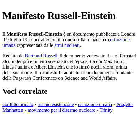
Manifesto Russell-Einstein
Il
Manifesto Russell-Einstein
è un documento pubblicato a Londra
il 9 luglio 1955 per allertare il mondo sulla minaccia di
estinzione
umana
rappresentata dalle
armi nucleari
.
Redatto da
Bertrand Russell
, il documento vedeva tra i suoi firmatari
alcuni dei più eminenti scienziati dell’epoca, tra cui Max Born,
Linus Pauling e Albert Einstein, che lo firmò pochi giorni prima
della sua morte. Il manifesto fu adottato come documento fondante
delle Pugwash Conferences on Science and World Affairs.
Voci correlate
conflitto armato
•
rischio esistenziale
•
estinzione umana
•
Progetto
Manhattan
•
movimento per il disarmo nucleare
•
Trinity