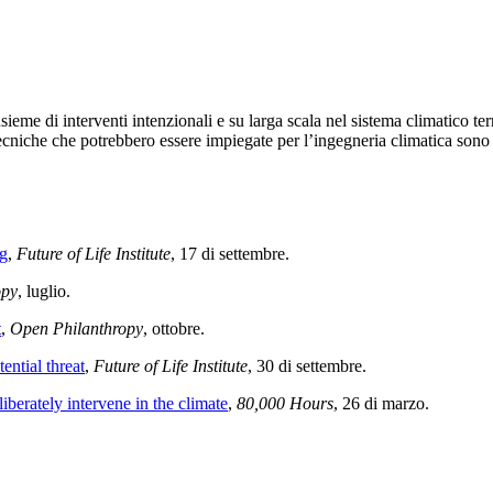
insieme di interventi intenzionali e su larga scala nel sistema climatico terr
cniche che potrebbero essere impiegate per l’ingegneria climatica sono l
ng
,
Future of Life Institute
, 17 di settembre
.
opy
, luglio
.
t
,
Open Philanthropy
, ottobre
.
ential threat
,
Future of Life Institute
, 30 di settembre
.
berately intervene in the climate
,
80,000 Hours
, 26 di marzo
.