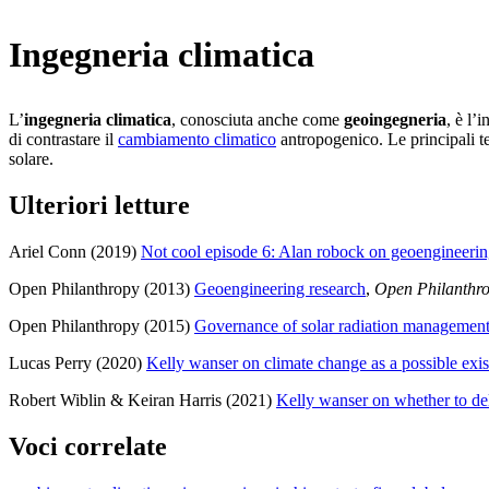
Ingegneria climatica
L’
ingegneria climatica
, conosciuta anche come
geoingegneria
, è l’
di contrastare il
cambiamento climatico
antropogenico. Le principali te
solare.
Ulteriori letture
Ariel Conn (2019)
Not cool episode 6: Alan robock on geoengineeri
Open Philanthropy (2013)
Geoengineering research
,
Open Philanthr
Open Philanthropy (2015)
Governance of solar radiation managemen
Lucas Perry (2020)
Kelly wanser on climate change as a possible exist
Robert Wiblin & Keiran Harris (2021)
Kelly wanser on whether to deli
Voci correlate