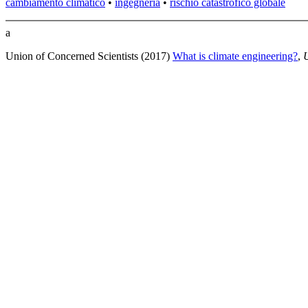
cambiamento climatico
•
ingegneria
•
rischio catastrofico globale
a
Union of Concerned Scientists (2017)
What is climate engineering?
,
U