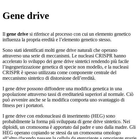
Gene drive
Il
gene drive
si riferisce al processo con cui un elemento genetico
influenza la propria eredità e l’elemento genetico stesso.
Sono stati identificati molti gene drive naturali che operano
attraverso una serie di meccanismi. Le nucleasi CRISPR hanno
accelerato lo sviluppo dei gene drive sintetici rendendo più facile
l’ingegnerizzazione genetica di specie non modello, e la nucleasi
CRISPR è spesso utilizzata come componente centrale del
meccanismo sintetico di distorsione dell’eredità.
I gene drive possono diffondere una modifica genetica in una
popolazione attraverso tassi di ereditarietà superiori al normale. Ciò
può avvenire anche se la modifica comporta uno svantaggio di
fitness per i portatori.
I gene drive con endonucleasi di inserimento (HEG) sono
probabilmente la forma più sviluppata di gene drive sintetico. Nei
diploidi, un cromosoma è apportato dal padre e uno dalla madre. Gli
HEG operano copiando se stessi da un cromosoma omologo
all’altro (facendo passare la cellula da eterozigote a omozigote grazie