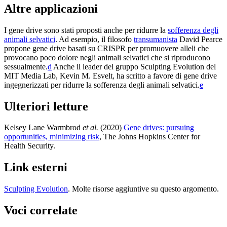
Altre applicazioni
I gene drive sono stati proposti anche per ridurre la
sofferenza degli
animali selvatici
. Ad esempio, il filosofo
transumanista
David Pearce
propone gene drive basati su CRISPR per promuovere alleli che
provocano poco dolore negli animali selvatici che si riproducono
sessualmente.⁠
d
Anche il leader del gruppo Sculpting Evolution del
MIT Media Lab, Kevin M. Esvelt, ha scritto a favore di gene drive
ingegnerizzati per ridurre la sofferenza degli animali selvatici.⁠
e
Ulteriori letture
Kelsey Lane Warmbrod
et al.
(2020)
Gene drives: pursuing
opportunities, minimizing risk
, The Johns Hopkins Center for
Health Security
.
Link esterni
Sculpting Evolution
. Molte risorse aggiuntive su questo argomento.
Voci correlate