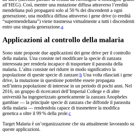
all’HEG). Così, mentre una mutazione diffusa attraverso l’eredità
mendeliana può propagarsi solo al 50 % dei discendenti a ogni
generazione, una modifica diffusa attraverso i gene drive (o eredità
“supermendeliana”) viene trasmessa virtualmente a tutti i discendenti
entro una singola generazione.⁠
a
Applicazioni al controllo della malaria
Sono state proposte due applicazioni dei gene drive per il controllo
della malaria. Una consiste nel modificare la specie di zanzara
interessata per renderla incapace di trasportare il parassita della
malaria. L’altra consiste nel ridurre in modo significativo la
popolazione di queste specie di zanzare.⁠
b
Una volta rilasciati i gene
drive, la mutazione in questione potrebbe essere propagata
nell’intera popolazione di interesse in un periodo di pochi anni. Nel
2016, un gruppo di ricercatori dell’Imperial College e di altre
università ha ingegnerizzato geneticamente la zanzara Anopheles
gambiae — la principale specie di zanzara che diffonde il parassita
della malaria — rendendola capace di trasmettere la modifica
genetica a oltre il 99 % della prole.⁠
c
Target Malaria è un’organizzazione che sta attualmente lavorando su
queste applicazioni.