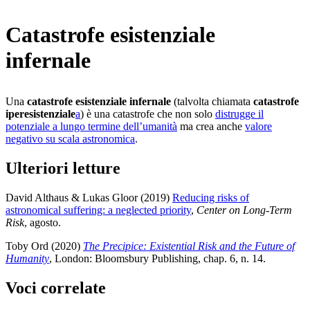
Catastrofe esistenziale
infernale
Una
catastrofe esistenziale infernale
(talvolta chiamata
catastrofe
iperesistenziale
a
) è una catastrofe che non solo
distrugge il
potenziale a lungo termine dell’umanità
ma crea anche
valore
negativo su scala astronomica
.
Ulteriori letture
David Althaus & Lukas Gloor (2019)
Reducing risks of
astronomical suffering: a neglected priority
,
Center on Long-Term
Risk
, agosto
.
Toby Ord (2020)
The Precipice: Existential Risk and the Future of
Humanity
, London: Bloomsbury Publishing
, chap. 6, n. 14
.
Voci correlate