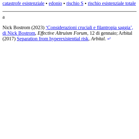
catastrofe esistenziale
•
edonio
•
rischio S
•
rischio esistenziale totale
a
Nick Bostrom (2023)
‘Considerazioni cruciali e filantropia saggia’,
di Nick Bostrom
,
Effective Altruism Forum
, 12 di gennaio
;
Arbital
(2017)
Separation from hyperexistential risk
,
Arbital
.