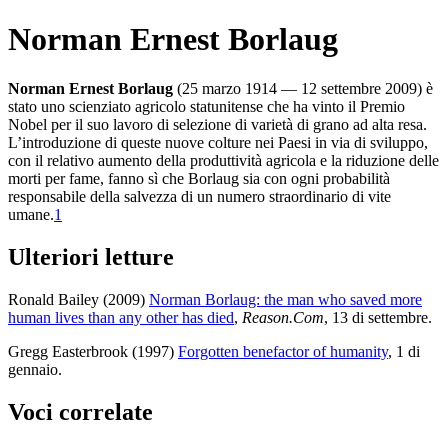
Norman Ernest Borlaug
Norman Ernest Borlaug
(25 marzo 1914 — 12 settembre 2009) è
stato uno scienziato agricolo statunitense che ha vinto il Premio
Nobel per il suo lavoro di selezione di varietà di grano ad alta resa.
L’introduzione di queste nuove colture nei Paesi in via di sviluppo,
con il relativo aumento della produttività agricola e la riduzione delle
morti per fame, fanno sì che Borlaug sia con ogni probabilità
responsabile della salvezza di un numero straordinario di vite
umane.⁠
1
Ulteriori letture
Ronald Bailey (2009)
Norman Borlaug: the man who saved more
human lives than any other has died
,
Reason.Com
, 13 di settembre
.
Gregg Easterbrook (1997)
Forgotten benefactor of humanity
, 1 di
gennaio
.
Voci correlate